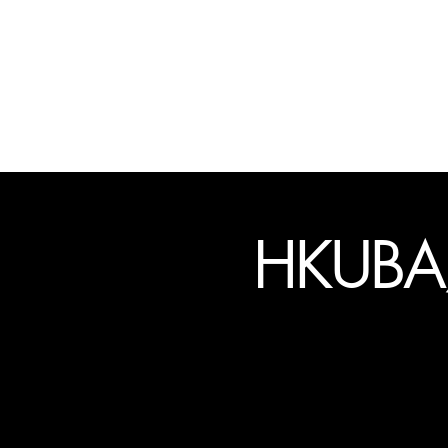
A
HKUB