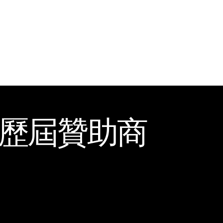
A歷屆
贊助商